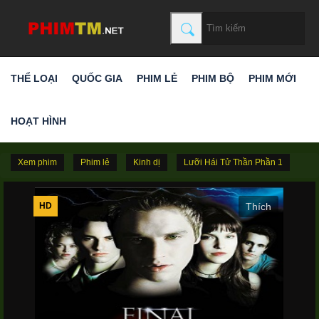
THỂ LOẠI
QUỐC GIA
PHIM LẺ
PHIM BỘ
PHIM MỚI
HOẠT HÌNH
Xem phim
Phim lẻ
Kinh dị
Lưỡi Hái Tử Thần Phần 1
HD