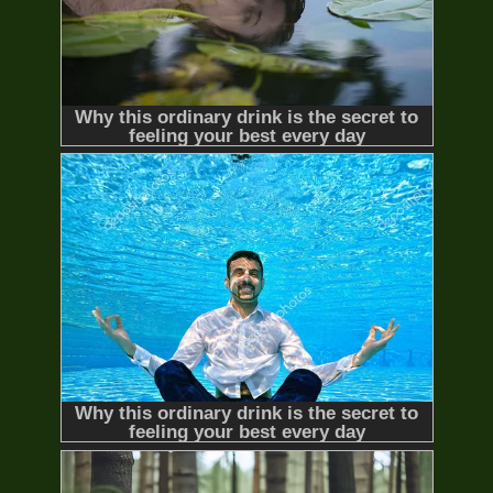
HD-Thuyết Minh
Lưỡi Hái Tử Thần Phần 2
Final
Destination 2
2003
12/12 Thuyết Minh
Đại Chiến Người Và Thần (Phần
1)
Record of Ragnarok (season 1)
2021