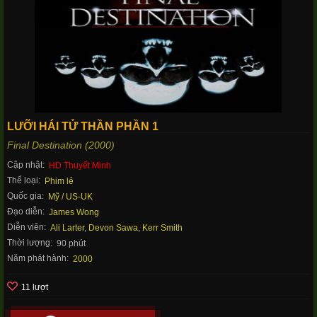
LƯỠI HÁI TỬ THẦN PHẦN 1
Final Destination (2000)
Cập nhật:
HD Thuyết Minh
Thể loại:
Phim lẻ
Quốc gia:
Mỹ / US-UK
Đạo diễn:
James Wong
Diễn viên:
Ali Larter
,
Devon Sawa
,
Kerr Smith
Thời lượng:
90 phút
Năm phát hành:
2000
11 lượt