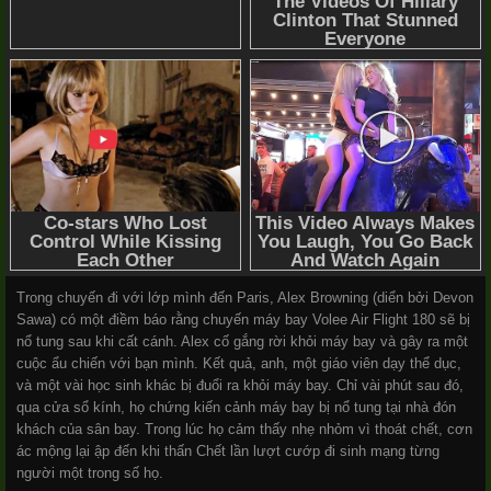
Trong chuyến đi với lớp mình đến Paris, Alex Browning (diển bởi Devon
Sawa) có một điềm báo rằng chuyến máy bay Volee Air Flight 180 sẽ bị
nổ tung sau khi cất cánh. Alex cố gắng rời khỏi máy bay và gây ra một
cuộc ẩu chiến với bạn mình. Kết quả, anh, một giáo viên dạy thể dục,
và một vài học sinh khác bị đuổi ra khỏi máy bay. Chỉ vài phút sau đó,
qua cửa sổ kính, họ chứng kiến cảnh máy bay bị nổ tung tại nhà đón
khách của sân bay. Trong lúc họ cảm thấy nhẹ nhỏm vì thoát chết, cơn
ác mộng lại ập đến khi thấn Chết lần lượt cướp đi sinh mạng từng
người một trong số họ.