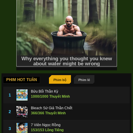
28/28 Thuyết Minh
Đại Chiến Titan (Phần Cuối)
Attack
on Titan (Final Season)
2020
23/23 Thuyết Minh
Đao Kiếm Thần Vực (Phần 4)
PHIM HOT TUẦN
Phim bộ
Phim lẻ
Bửu Bối Thần Kỳ
1
1000/1000 Thuyết Minh
Sword Art Online: Alicization - War Of Underworld
2019
Bleach Sứ Giả Thần Chết
2
366/366 Thuyết Minh
7 Viên Ngọc Rồng
3
153/153 Lồng Tiếng