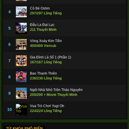
12/12 Thuyết Minh
Tinh Thần Biến (Phần 2)
Stellar
Cô Bé Oshin
4
297/297 Lồng Tiếng
Đấu La Đại Lục
5
211 Thuyết Minh
Transformation 2
2020
Vòng Xoáy Kim Tiền
6
400/400 Vietsub
Gia Đình Là Số 1 (Phần 1)
7
167/167 Lồng Tiếng
Bao Thanh Thiên
8
236/236 Lồng Tiếng
Ngôi Nhà Nhỏ Trên Thảo Nguyên
9
200/200 + Movie Thuyết Minh
Vua Trò Chơi Yugi Oh
10
224/224 Lồng Tiếng
TỪ KHÓA PHỔ BIẾN