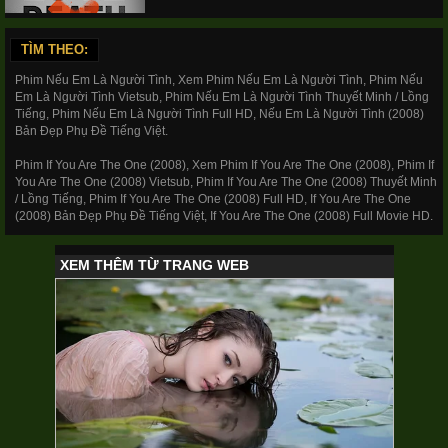
18/18 Thuyết Minh
Tình Yêu, Cái Chết Và Người Máy
TÌM THEO:
Phim Nếu Em Là Người Tình, Xem Phim Nếu Em Là Người Tình, Phim Nếu
Em Là Người Tình Vietsub, Phim Nếu Em Là Người Tình Thuyết Minh / Lồng
Tiếng, Phim Nếu Em Là Người Tình Full HD, Nếu Em Là Người Tình (2008)
Bản Đẹp Phụ Đề Tiếng Việt.
Love, Death And Robots
2019
Phim If You Are The One (2008), Xem Phim If You Are The One (2008), Phim If
You Are The One (2008) Vietsub, Phim If You Are The One (2008) Thuyết Minh
/ Lồng Tiếng, Phim If You Are The One (2008) Full HD, If You Are The One
(2008) Bản Đẹp Phụ Đề Tiếng Việt, If You Are The One (2008) Full Movie HD.
50/50 Lồng Tiếng
Người Tình Của Tôi
I Have a Lover
2015