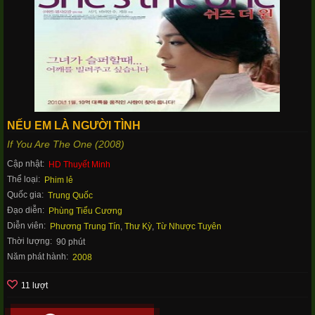
NẾU EM LÀ NGƯỜI TÌNH
If You Are The One (2008)
Cập nhật:
HD Thuyết Minh
Thể loại:
Phim lẻ
Quốc gia:
Trung Quốc
Đạo diễn:
Phùng Tiểu Cương
Diễn viên:
Phương Trung Tín
,
Thư Kỳ
,
Từ Nhược Tuyên
Thời lượng:
90 phút
Năm phát hành:
2008
11 lượt