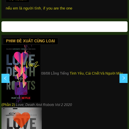
nếu em là người tình
,
if you are the one
PHIM ĐỀ XUẤT CÙNG LOẠI
08/08 Lồng Tiếng
Tình Yêu, Cái Chết Và Người Máy
(Phần 2)
Love, Death And Robots Vol 2
2020