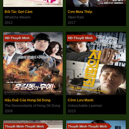
Đối Tác Gợi Cảm
Cơn Mưa Thép
Whatcha Wearin
Steel Rain
2012
2017
HD-Thuyết Minh
HD-Thuyết Minh
Hậu Duệ Của Hong Gil Dong
Cớm Lưu Manh
The Descendants of Hong Gil Dong
Untouchable Lawman
2009
2015
Thuyết Minh-Thuyết Minh
Thuyết Minh-Thuyết Minh