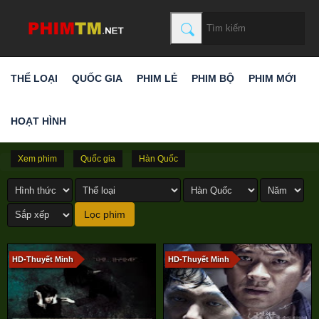
THỂ LOẠI
QUỐC GIA
PHIM LẺ
PHIM BỘ
PHIM MỚI
HOẠT HÌNH
Xem phim
Quốc gia
Hàn Quốc
HD-Thuyết Minh
HD-Thuyết Minh