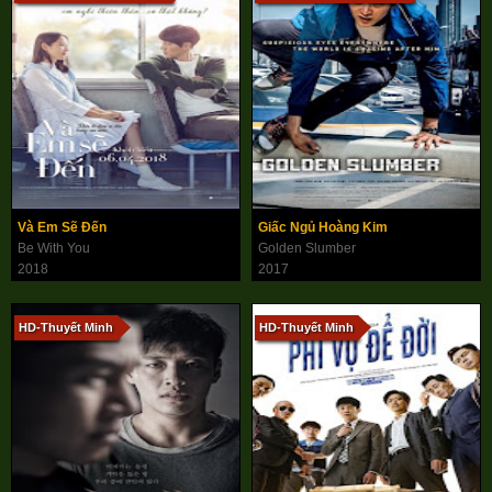
Và Em Sẽ Đến
Giấc Ngủ Hoàng Kim
Be With You
Golden Slumber
2018
2017
HD-Thuyết Minh
HD-Thuyết Minh