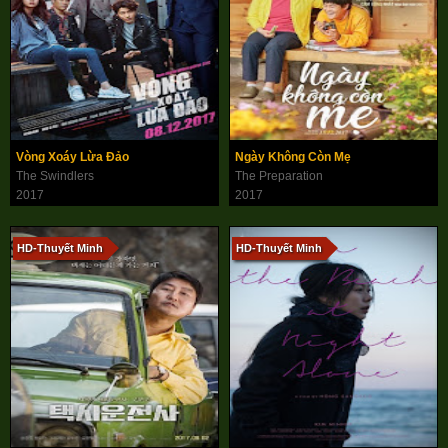
Vòng Xoáy Lừa Đảo
Ngày Không Còn Mẹ
The Swindlers
The Preparation
2017
2017
HD-Thuyết Minh
HD-Thuyết Minh