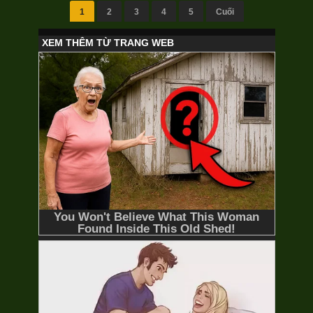
1
2
3
4
5
Cuối