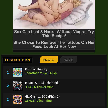
PHIM HOT TUẦN
Phim bộ
Phim lẻ
Bửu Bối Thần Kỳ
1
1000/1000 Thuyết Minh
Bleach Sứ Giả Thần Chết
2
366/366 Thuyết Minh
Gia Đình Là Số 1 (Phần 1)
3
167/167 Lồng Tiếng