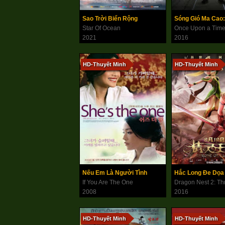
Sao Trời Biển Rộng
Star Of Ocean
2021
2016
HD-Thuyết Minh
HD-Thuyết Minh
Nếu Em Là Người Tình
If You Are The One
2008
2016
HD-Thuyết Minh
HD-Thuyết Minh