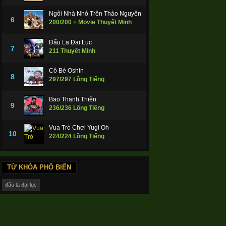
Ngôi Nhà Nhỏ Trên Thảo Nguyên
6
200/200 + Movie Thuyết Minh
Đấu La Đại Lục
7
211 Thuyết Minh
Cô Bé Oshin
8
297/297 Lồng Tiếng
Bao Thanh Thiên
9
236/236 Lồng Tiếng
Vua Trò Chơi Yugi Oh
10
224/224 Lồng Tiếng
TỪ KHÓA PHỔ BIẾN
đấu la đại lục