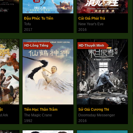
Đậu Phúc Tu Tiên
Cái Giá Phải Trả
Tofu
New Year's Eve
2017
2016
HD-Lồng Tiếng
HD-Thuyết Minh
ật
Tiên Hạc Thần Trâm
Sứ Giả Cương Thi
t Ark
The Magic Crane
Doomsday Messenger
1992
2016