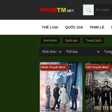
THỂ LOẠI
QUỐC GIA
PHIM LẺ
Xem phim
Quốc gia
Trung Quốc
40/40-Thuyết Minh
HD-Thuyết Minh