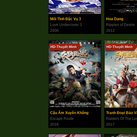
Mối Tình Đặc Vụ 3
Hoa Dạng
Love Undercover 3
Ripples of Desire
2006
2012
HD-Thuyết Minh
HD-Thuyết Minh
Cậu Ấm Xuyên Không
Tranh Đoạt Bảo V
Escape Route
Raiders Of The Los
2016
2017