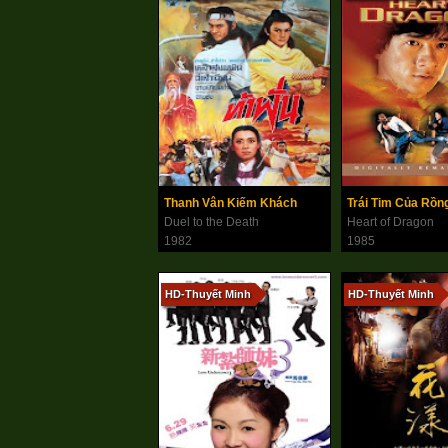
Thanh Vân Kiếm Khách
Trái Tim Của Rồn
Duel to the Death
Heart of Dragon
1982
1985
HD-Thuyết Minh
HD-Thuyết Minh