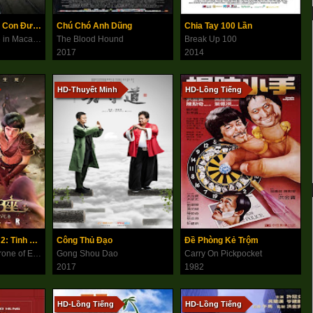
Sóng Gió Ma Cao: Con Đường Của Hổ
Chú Chó Anh Dũng
Chia Tay 100 Lần
Once Upon a Time in Macau: The Way of the Tiger
The Blood Hound
Break Up 100
2017
2014
HD-Thuyết Minh
HD-Lồng Tiếng
Hắc Long Đe Dọa 2: Tinh Linh Vương Tọa
Công Thủ Đạo
Đề Phòng Kẻ Trộm
Dragon Nest 2: Throne of Elves
Gong Shou Dao
Carry On Pickpocket
2017
1982
HD-Lồng Tiếng
HD-Lồng Tiếng