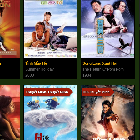
g
Tình Mùa Hè
Song Long Xuất Hải
Summer Holiday
The Return Of Pom Pom
2000
1984
Thuyết Minh-Thuyết Minh
HD-Thuyết Minh