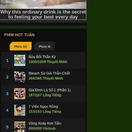
PHIM HOT TUẦN
Phim bộ
Phim lẻ
Bửu Bối Thần Kỳ
1
1000/1000 Thuyết Minh
Bleach Sứ Giả Thần Chết
2
366/366 Thuyết Minh
Gia Đình Là Số 1 (Phần 1)
3
167/167 Lồng Tiếng
7 Viên Ngọc Rồng
4
153/153 Lồng Tiếng
Vòng Xoáy Kim Tiền
5
400/400 Vietsub