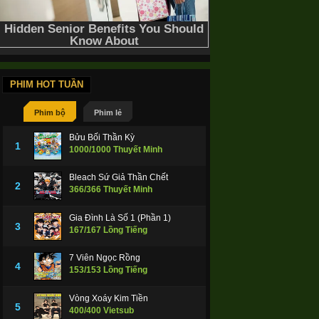
PHIM HOT TUẦN
Phim bộ
Phim lẻ
Bửu Bối Thần Kỳ
1
1000/1000 Thuyết Minh
Bleach Sứ Giả Thần Chết
2
366/366 Thuyết Minh
Gia Đình Là Số 1 (Phần 1)
3
167/167 Lồng Tiếng
7 Viên Ngọc Rồng
4
153/153 Lồng Tiếng
Vòng Xoáy Kim Tiền
5
400/400 Vietsub