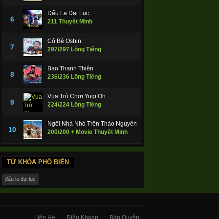
Đấu La Đại Lục
6
211 Thuyết Minh
Cô Bé Oshin
7
297/297 Lồng Tiếng
Bao Thanh Thiên
8
236/236 Lồng Tiếng
Vua Trò Chơi Yugi Oh
9
224/224 Lồng Tiếng
Ngôi Nhà Nhỏ Trên Thảo Nguyên
10
200/200 + Movie Thuyết Minh
TỪ KHÓA PHỔ BIẾN
đấu la đại lục
Liên Hệ
Điều Khoản
Bản Quyền