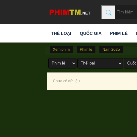
THỂ LOẠI
QUỐC GIA
PHIM LẺ
Xem phim
Phim lẻ
Năm 2025
Chưa có dữ liệu