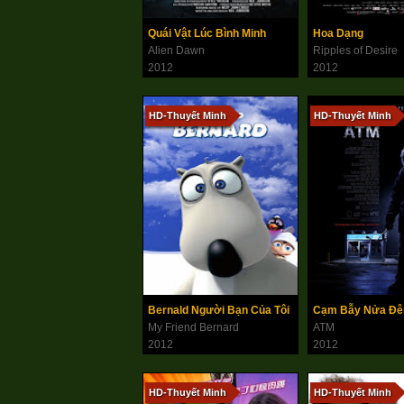
Quái Vật Lúc Bình Minh
Hoa Dạng
Alien Dawn
Ripples of Desire
2012
2012
HD-Thuyết Minh
HD-Thuyết Minh
Bernald Người Bạn Của Tôi
Cạm Bẫy Nửa Đ
My Friend Bernard
ATM
2012
2012
HD-Thuyết Minh
HD-Thuyết Minh