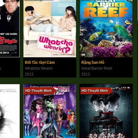
Đối Tác Gợi Cảm
Rặng San Hô
s
Whatcha Wearin
Great Barrier Reef
2012
2012
HD-Thuyết Minh
HD-Thuyết Minh