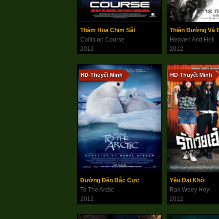
Thảm Họa Chim Sắt
Thiên Đường Và 
Collision Course
Heaven And Hell
2012
2012
HD-Thuyết Minh
HD-Thuyết Minh
Đường Đến Bắc Cực
Yêu Dại Khờ
To The Arctic
Rak Woey Hey!
2012
2012