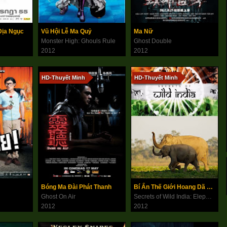
Địa Ngục
Vũ Hội Lễ Ma Quỷ
Ma Nữ
Monster High: Ghouls Rule
Ghost Double
2012
2012
HD-Thuyết Minh
HD-Thuyết Minh
Bóng Ma Đài Phát Thanh
Bí Ẩn Thế Giới Hoang Dã Ấn Độ: Vương Quốc Loài Voi
Ghost On Air
Secrets of Wild India: Elephant Kingdom
2012
2012