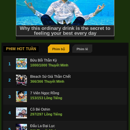
PHIM HOT TUẦN
Phim bộ
Phim lẻ
Bửu Bối Thần Kỳ
1
1000/1000 Thuyết Minh
Bleach Sứ Giả Thần Chết
2
366/366 Thuyết Minh
7 Viên Ngọc Rồng
3
153/153 Lồng Tiếng
Cô Bé Oshin
4
297/297 Lồng Tiếng
Đấu La Đại Lục
5