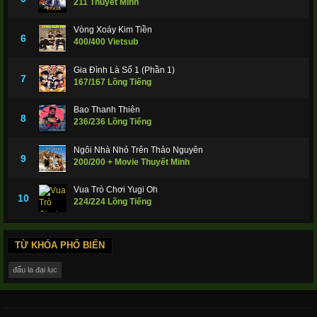
211 Thuyết Minh
Vòng Xoáy Kim Tiền
6
400/400 Vietsub
Gia Đình Là Số 1 (Phần 1)
7
167/167 Lồng Tiếng
Bao Thanh Thiên
8
236/236 Lồng Tiếng
Ngôi Nhà Nhỏ Trên Thảo Nguyên
9
200/200 + Movie Thuyết Minh
Vua Trò Chơi Yugi Oh
10
224/224 Lồng Tiếng
TỪ KHÓA PHỔ BIẾN
đấu la đại lục