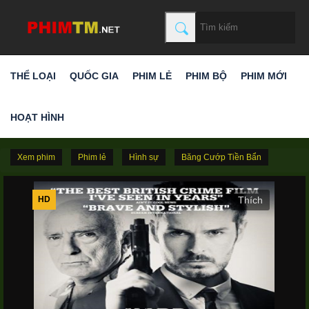
THỂ LOẠI
QUỐC GIA
PHIM LẺ
PHIM BỘ
PHIM MỚI
HOẠT HÌNH
Xem phim
Phim lẻ
Hình sự
Băng Cướp Tiền Bẩn
HD