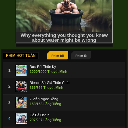
PHIM HOT TUẦN
Phim bộ
Phim lẻ
Bửu Bối Thần Kỳ
1
1000/1000 Thuyết Minh
Bleach Sứ Giả Thần Chết
2
366/366 Thuyết Minh
7 Viên Ngọc Rồng
3
153/153 Lồng Tiếng
Cô Bé Oshin
4
297/297 Lồng Tiếng