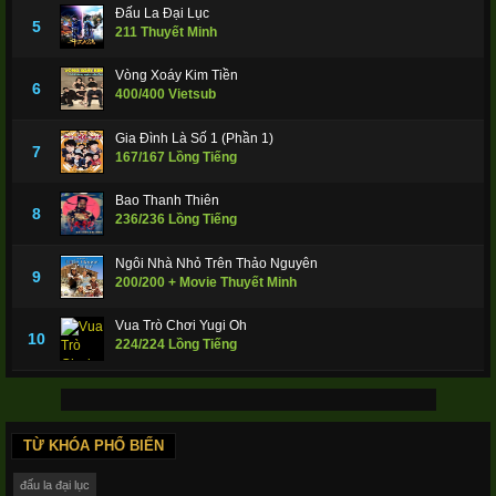
Đấu La Đại Lục
5
211 Thuyết Minh
Vòng Xoáy Kim Tiền
6
400/400 Vietsub
Gia Đình Là Số 1 (Phần 1)
7
167/167 Lồng Tiếng
Bao Thanh Thiên
8
236/236 Lồng Tiếng
Ngôi Nhà Nhỏ Trên Thảo Nguyên
9
200/200 + Movie Thuyết Minh
Vua Trò Chơi Yugi Oh
10
224/224 Lồng Tiếng
TỪ KHÓA PHỔ BIẾN
đấu la đại lục