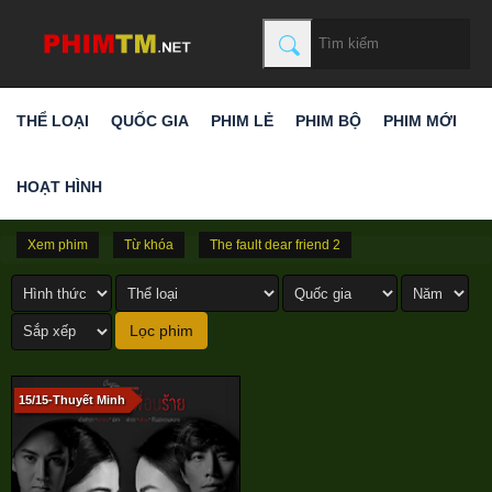
THỂ LOẠI
QUỐC GIA
PHIM LẺ
PHIM BỘ
PHIM MỚI
HOẠT HÌNH
Xem phim
Từ khóa
The fault dear friend 2
15/15-Thuyết Minh