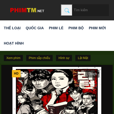
THỂ LOẠI
QUỐC GIA
PHIM LẺ
PHIM BỘ
PHIM MỚI
HOẠT HÌNH
Xem phim
Phim sắp chiếu
Hình sự
Lật Mặt
HD