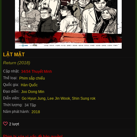
LẬT MẶT
Return (2018)
Cập nhật:
34/34 Thuyết Minh
Thể loại:
Phim sắp chiếu
Quốc gia:
Hàn Quốc
Đạo diễn:
Joo Dong Min
Diễn viên:
Go Hyun Jung
,
Lee Jin Wook
,
Shin Sung rok
Thời lượng:
34 Tập
Năm phát hành:
2018
2 lượt
Phim bị xóa vì vấn đề bản quyền!