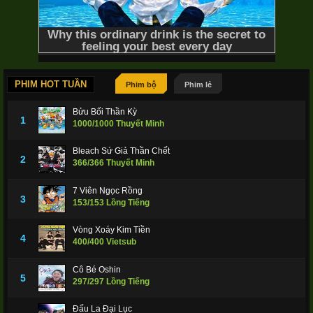
Condor Heroes
1995
PHIM HOT TUẦN
Phim bộ
Phim lẻ
12/12 Thuyết Minh
Anh Hùng? Ta Không Làm Lâu Rồi
Bửu Bối Thần Kỳ
1
1000/1000 Thuyết Minh
Bleach Sứ Giả Thần Chết
2
366/366 Thuyết Minh
Hero Return
2020
7 Viên Ngọc Rồng
3
153/153 Lồng Tiếng
Vòng Xoáy Kim Tiền
4
400/400 Vietsub
HD-Thuyết Minh
Sự Trở Lại Của Ngộ Không
Return Of
Cô Bé Oshin
5
297/297 Lồng Tiếng
Đấu La Đại Lục