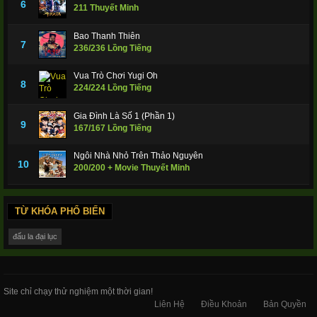
6
211 Thuyết Minh
Wukong
2018
Bao Thanh Thiên
7
236/236 Lồng Tiếng
Vua Trò Chơi Yugi Oh
8
224/224 Lồng Tiếng
Gia Đình Là Số 1 (Phần 1)
9
167/167 Lồng Tiếng
Ngôi Nhà Nhỏ Trên Thảo Nguyên
10
200/200 + Movie Thuyết Minh
TỪ KHÓA PHỔ BIẾN
đấu la đại lục
Site chỉ chạy thử nghiệm một thời gian!
Liên Hệ
Điều Khoản
Bản Quyền