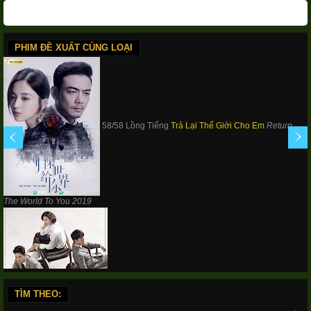
PHIM ĐỀ XUẤT CÙNG LOẠI
58/58 Lồng Tiếng
Trả Lại Thế Giới Cho Em
Return
The World To You
2019
122/122 Lồng Tiếng
Sự Trở Về Của Bok Dan-ji
TÌM THEO: