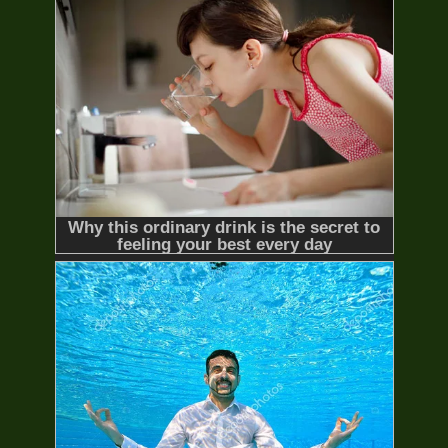
the Condor Heroes
2006
48/48 Lồng Tiếng
Hạnh Phúc Trở Về
Return Of
Happiness
2015
32/32 Lồng Tiếng
Thần Điêu Đại Hiệp
Return of the