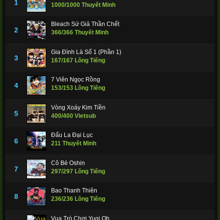
1
1000/1000 Thuyết Minh
Bleach Sứ Giả Thần Chết
2
366/366 Thuyết Minh
Gia Đình Là Số 1 (Phần 1)
3
167/167 Lồng Tiếng
7 Viên Ngọc Rồng
4
153/153 Lồng Tiếng
Vòng Xoáy Kim Tiền
5
400/400 Vietsub
Đấu La Đại Lục
6
211 Thuyết Minh
Cô Bé Oshin
7
297/297 Lồng Tiếng
Bao Thanh Thiên
8
236/236 Lồng Tiếng
Vua Trò Chơi Yugi Oh