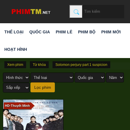
THỂ LOẠI
QUỐC GIA
PHIM LẺ
PHIM BỘ
PHIM MỚI
HOẠT HÌNH
Xem phim
Từ khóa
Solomon perjury part 1 suspicion
HD-Thuyết Minh