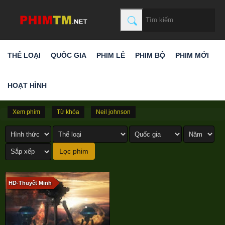
THỂ LOẠI
QUỐC GIA
PHIM LẺ
PHIM BỘ
PHIM MỚI
HOẠT HÌNH
Xem phim
Từ khóa
Neil johnson
HD-Thuyết Minh