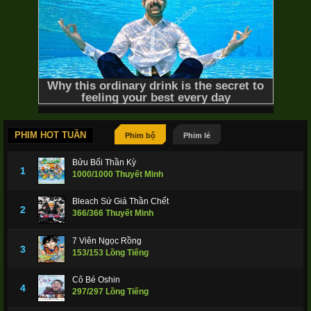
PHIM HOT TUẦN
Phim bộ
Phim lẻ
Bửu Bối Thần Kỳ
1
1000/1000 Thuyết Minh
Bleach Sứ Giả Thần Chết
2
366/366 Thuyết Minh
7 Viên Ngọc Rồng
3
153/153 Lồng Tiếng
Cô Bé Oshin
4
297/297 Lồng Tiếng