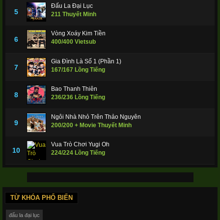
Đấu La Đại Lục
5
211 Thuyết Minh
Vòng Xoáy Kim Tiền
6
400/400 Vietsub
Gia Đình Là Số 1 (Phần 1)
7
167/167 Lồng Tiếng
Bao Thanh Thiên
8
236/236 Lồng Tiếng
Ngôi Nhà Nhỏ Trên Thảo Nguyên
9
200/200 + Movie Thuyết Minh
Vua Trò Chơi Yugi Oh
10
224/224 Lồng Tiếng
TỪ KHÓA PHỔ BIẾN
đấu la đại lục