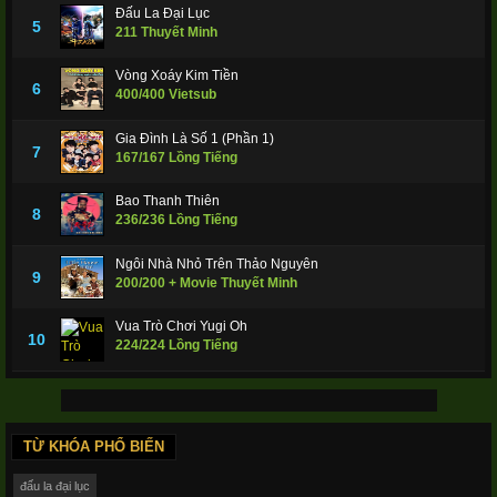
Đấu La Đại Lục
5
211 Thuyết Minh
Vòng Xoáy Kim Tiền
6
400/400 Vietsub
Gia Đình Là Số 1 (Phần 1)
7
167/167 Lồng Tiếng
Bao Thanh Thiên
8
236/236 Lồng Tiếng
Ngôi Nhà Nhỏ Trên Thảo Nguyên
9
200/200 + Movie Thuyết Minh
Vua Trò Chơi Yugi Oh
10
224/224 Lồng Tiếng
TỪ KHÓA PHỔ BIẾN
đấu la đại lục