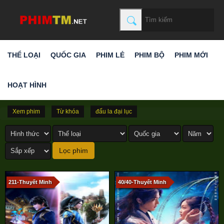
THỂ LOẠI
QUỐC GIA
PHIM LẺ
PHIM BỘ
PHIM MỚI
HOẠT HÌNH
Xem phim
Từ khóa
đấu la đại lục
211-Thuyết Minh
40/40-Thuyết Minh