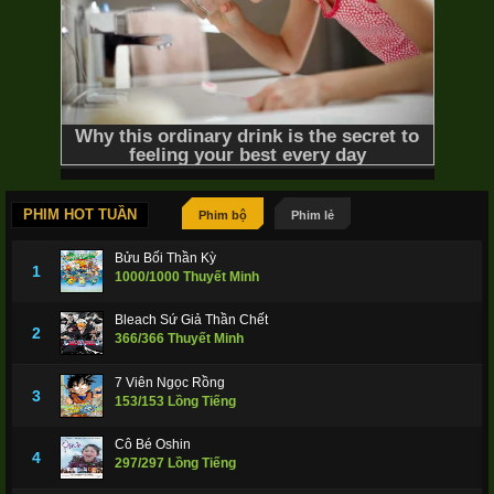
PHIM HOT TUẦN
Phim bộ
Phim lẻ
Bửu Bối Thần Kỳ
1
1000/1000 Thuyết Minh
Bleach Sứ Giả Thần Chết
2
366/366 Thuyết Minh
7 Viên Ngọc Rồng
3
153/153 Lồng Tiếng
Cô Bé Oshin
4
297/297 Lồng Tiếng