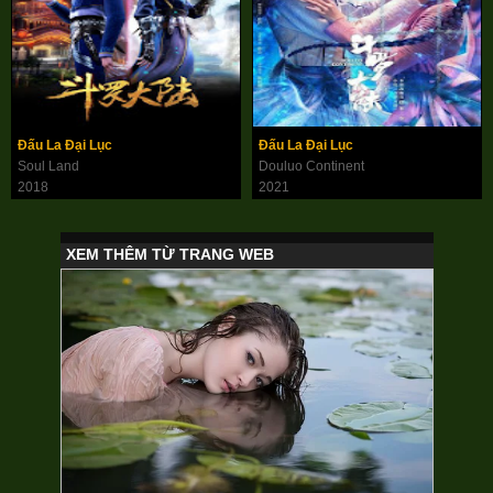
Đấu La Đại Lục
Đấu La Đại Lục
Soul Land
Douluo Continent
2018
2021