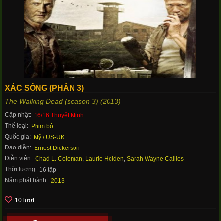
XÁC SỐNG (PHẦN 3)
The Walking Dead (season 3) (2013)
Cập nhật:
16/16 Thuyết Minh
Thể loại:
Phim bộ
Quốc gia:
Mỹ / US-UK
Đạo diễn:
Ernest Dickerson
Diễn viên:
Chad L. Coleman
,
Laurie Holden
,
Sarah Wayne Callies
Thời lượng:
16 tập
Năm phát hành:
2013
10 lượt