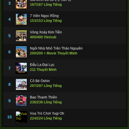
3
167/167 Lồng Tiếng
7 Viên Ngọc Rồng
4
153/153 Lồng Tiếng
Vòng Xoáy Kim Tiền
5
400/400 Vietsub
Ngôi Nhà Nhỏ Trên Thảo Nguyên
6
200/200 + Movie Thuyết Minh
Đấu La Đại Lục
7
211 Thuyết Minh
Cô Bé Oshin
8
297/297 Lồng Tiếng
Bao Thanh Thiên
9
236/236 Lồng Tiếng
Vua Trò Chơi Yugi Oh
10
224/224 Lồng Tiếng