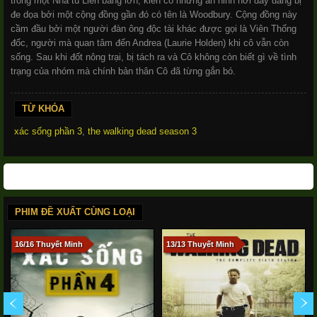
trong một Nhà tù Liên bang lớn, kiên cố nhưng an ninh nơi đây đang bị
đe dọa bởi một cộng đồng gần đó có tên là Woodbury. Cộng đồng này
cầm đầu bởi một người đàn ông độc tài khác được gọi là Viên Thống
đốc, người mà quan tâm đến Andrea (Laurie Holden) khi cô vẫn còn
sống. Sau khi đốt nông trại, bị tách ra và Cô không còn biết gì về tình
trạng của nhóm mà chính bản thân Cô đã từng gắn bó.
TỪ KHÓA
xác sống phần 3
,
the walking dead season 3
PHIM ĐỀ XUẤT CÙNG LOẠI
16/16 Thuyết Minh
13/13 Thuyết Minh