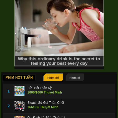
PHIM HOT TUẦN
Phim bộ
Phim lẻ
Bửu Bối Thần Kỳ
1
1000/1000 Thuyết Minh
Bleach Sứ Giả Thần Chết
2
366/366 Thuyết Minh
Gia Đình Là Số 1 (Phần 1)