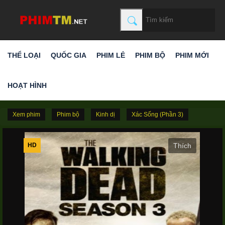
THỂ LOẠI
QUỐC GIA
PHIM LẺ
PHIM BỘ
PHIM MỚI
HOẠT HÌNH
Xem phim
Phim bộ
Kinh dị
Xác Sống (Phần 3)
HD