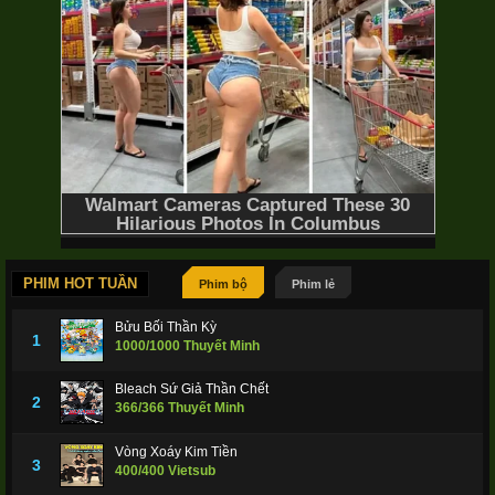
PHIM HOT TUẦN
Phim bộ
Phim lẻ
Bửu Bối Thần Kỳ
1
1000/1000 Thuyết Minh
Bleach Sứ Giả Thần Chết
2
366/366 Thuyết Minh
Vòng Xoáy Kim Tiền
3
400/400 Vietsub