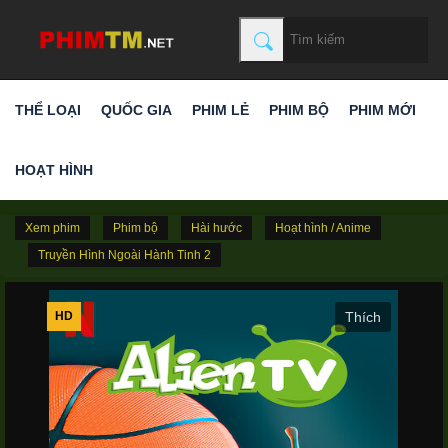
THỂ LOẠI
QUỐC GIA
PHIM LẺ
PHIM BỘ
PHIM MỚI
HOẠT HÌNH
Xem phim
Phim bộ
Hài hước
Hoạt hình / Anime
Truyền Hình Ngoài Hành Tinh 2
HD