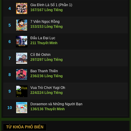
Gia Đình Là Số 1 (Phần 1)
4
167/167 Lồng Tiếng
7 Viên Ngọc Rồng
5
153/153 Lồng Tiếng
Đấu La Đại Lục
6
211 Thuyết Minh
Cô Bé Oshin
7
297/297 Lồng Tiếng
Bao Thanh Thiên
8
236/236 Lồng Tiếng
Vua Trò Chơi Yugi Oh
9
224/224 Lồng Tiếng
Doraemon và Những Người Bạn
10
136/136 Thuyết Minh
TỪ KHÓA PHỔ BIẾN