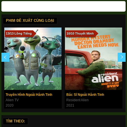
PHIM ĐỀ XUẤT CÙNG LOẠI
13/13 Lồng Tiếng
10/10 Thuyết Minh
Truyền Hình Ngoài Hành Tinh
Bác Sĩ Ngoài Hành Tinh
Alien TV
Resident Alien
2020
2021
TÌM THEO: