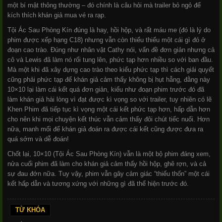
một bí mật thông thường – đó chính là câu hỏi mà trailer bỏ ngỏ để
kích thích khán giả mua vé ra rạp.
Tội Ác Sau Phòng Kín đúng là hay, hồi hộp, và rất máu me (đó là lý do
phim được xếp hạng C18) nhưng vẫn còn thiếu thiếu một cái gì đó ở
đoạn cao trào. Đúng như nhân vật Cathy nói, vấn đề đơn giản nhưng cả
cô và Lewis đã làm nó rối tung lên, phức tạp hơn nhiều so với ban đầu.
Mà một khi đã xây dựng cao trào theo kiểu phức tạp thì cách giải quyết
cũng phải phức tạp để khán giả cảm thấy không bị hụt hẫng, đằng này
10×10 lại làm cái kết quá đơn giản, kiểu như đoạn phim trước đó đã
làm khán giả hài lòng vì đạt được kì vọng so với trailer, tuy nhiên có lẽ
Khen Phim đã tiếp tục kì vọng một cái kết phức tạp hơn, hấp dẫn hơn
cho nên khi mọi chuyện kết thúc vẫn cảm thấy đôi chút tiếc nuối. Hơn
nữa, manh mối để khán giả đoán ra được cái kết cũng được đưa ra
quá sớm và dễ đoán!
Chốt lại, 10×10 (Tội Ác Sau Phòng Kín) vẫn là một bộ phim đáng xem,
nửa cuối phim đã làm cho khán giả cảm thấy hồi hộp, ghê rợn, và cả
sự đau đớn nữa. Tuy vậy, phim vẫn gây cảm giác “thiếu thốn” một cái
kết hấp dẫn và tương xứng với những gì đã thể hiện trước đó.
TỪ KHÓA