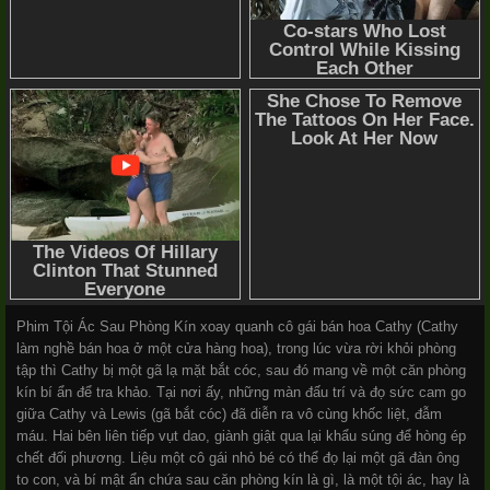
Phim Tội Ác Sau Phòng Kín xoay quanh cô gái bán hoa Cathy (Cathy
làm nghề bán hoa ở một cửa hàng hoa), trong lúc vừa rời khỏi phòng
tập thì Cathy bị một gã lạ mặt bắt cóc, sau đó mang về một căn phòng
kín bí ẩn để tra khảo. Tại nơi ấy, những màn đấu trí và đọ sức cam go
giữa Cathy và Lewis (gã bắt cóc) đã diễn ra vô cùng khốc liệt, đẫm
máu. Hai bên liên tiếp vụt dao, giành giật qua lại khẩu súng để hòng ép
chết đối phương. Liệu một cô gái nhỏ bé có thể đọ lại một gã đàn ông
to con, và bí mật ẩn chứa sau căn phòng kín là gì, là một tội ác, hay là