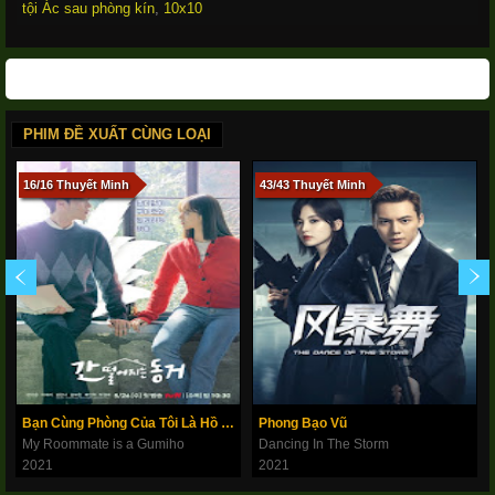
tội Ác sau phòng kín
,
10x10
PHIM ĐỀ XUẤT CÙNG LOẠI
16/16 Thuyết Minh
43/43 Thuyết Minh
Bạn Cùng Phòng Của Tôi Là Hồ Ly
Phong Bạo Vũ
My Roommate is a Gumiho
Dancing In The Storm
2021
2021