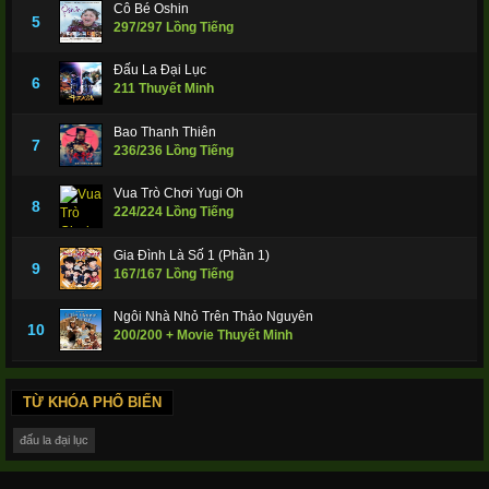
Cô Bé Oshin
5
297/297 Lồng Tiếng
Đấu La Đại Lục
6
211 Thuyết Minh
Bao Thanh Thiên
7
236/236 Lồng Tiếng
Vua Trò Chơi Yugi Oh
8
224/224 Lồng Tiếng
Gia Đình Là Số 1 (Phần 1)
9
167/167 Lồng Tiếng
Ngôi Nhà Nhỏ Trên Thảo Nguyên
10
200/200 + Movie Thuyết Minh
TỪ KHÓA PHỔ BIẾN
đấu la đại lục