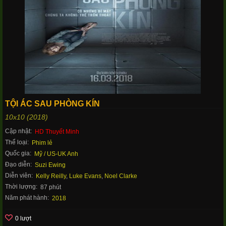
TỘI ÁC SAU PHÒNG KÍN
10x10 (2018)
Cập nhật:
HD Thuyết Minh
Thể loại:
Phim lẻ
Quốc gia:
Mỹ / US-UK
Anh
Đạo diễn:
Suzi Ewing
Diễn viên:
Kelly Reilly
,
Luke Evans
,
Noel Clarke
Thời lượng:
87 phút
Năm phát hành:
2018
0 lượt