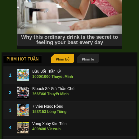
PHIM HOT TUẦN
Phim bộ
Phim lẻ
Bửu Bối Thần Kỳ
1
1000/1000 Thuyết Minh
Bleach Sứ Giả Thần Chết
2
366/366 Thuyết Minh
7 Viên Ngọc Rồng
3
153/153 Lồng Tiếng
Vòng Xoáy Kim Tiền
4
400/400 Vietsub