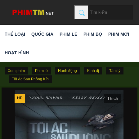
THỂ LOẠI
QUỐC GIA
PHIM LẺ
PHIM BỘ
PHIM MỚI
HOẠT HÌNH
Xem phim
Phim lẻ
Hành động
Kinh dị
Tâm lý
Tội Ác Sau Phòng Kín
HD