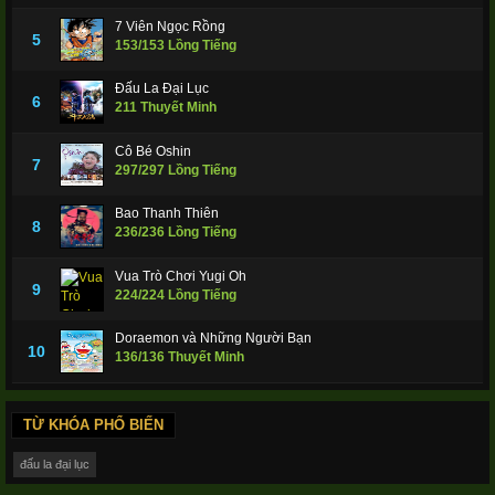
7 Viên Ngọc Rồng
5
153/153 Lồng Tiếng
Đấu La Đại Lục
6
211 Thuyết Minh
Cô Bé Oshin
7
297/297 Lồng Tiếng
Bao Thanh Thiên
8
236/236 Lồng Tiếng
Vua Trò Chơi Yugi Oh
9
224/224 Lồng Tiếng
Doraemon và Những Người Bạn
10
136/136 Thuyết Minh
TỪ KHÓA PHỔ BIẾN
đấu la đại lục