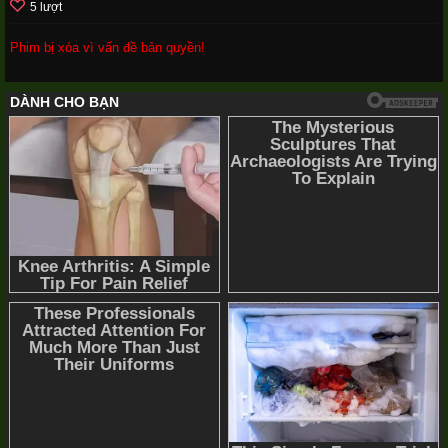
5 lượt
Phim bị xóa vì vấn đề bản quyền!