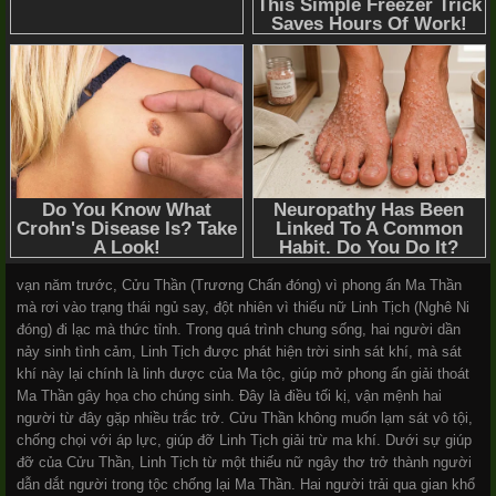
vạn năm trước, Cửu Thần (Trương Chấn đóng) vì phong ấn Ma Thần
mà rơi vào trạng thái ngủ say, đột nhiên vì thiếu nữ Linh Tịch (Nghê Ni
đóng) đi lạc mà thức tỉnh. Trong quá trình chung sống, hai người dần
nảy sinh tình cảm, Linh Tịch được phát hiện trời sinh sát khí, mà sát
khí này lại chính là linh dược của Ma tộc, giúp mở phong ấn giải thoát
Ma Thần gây họa cho chúng sinh. Đây là điều tối kị, vận mệnh hai
người từ đây gặp nhiều trắc trở. Cửu Thần không muốn lạm sát vô tội,
chống chọi với áp lực, giúp đỡ Linh Tịch giải trừ ma khí. Dưới sự giúp
đỡ của Cửu Thần, Linh Tịch từ một thiếu nữ ngây thơ trở thành người
dẫn dắt người trong tộc chống lại Ma Thần. Hai người trải qua gian khổ