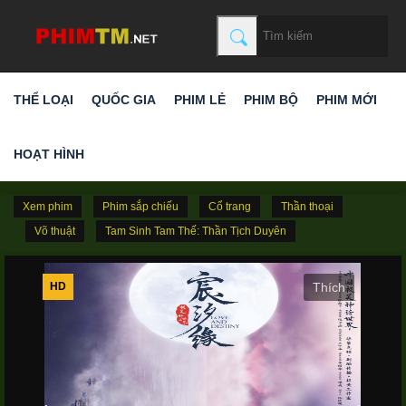
THỂ LOẠI
QUỐC GIA
PHIM LẺ
PHIM BỘ
PHIM MỚI
HOẠT HÌNH
Xem phim
Phim sắp chiếu
Cổ trang
Thần thoại
Võ thuật
Tam Sinh Tam Thế: Thần Tịch Duyên
HD