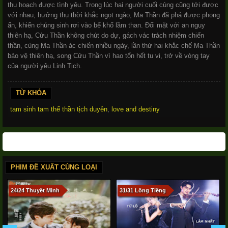
thu hoạch được tình yêu. Trong lúc hai người cuối cùng cũng tới được
với nhau, hưởng thụ thời khắc ngọt ngào, Ma Thần đã phá được phong
ấn, khiến chúng sinh rơi vào bể khổ lầm than. Đối mặt với an nguy
thiên hạ, Cửu Thần không chút do dự, gách vác trách nhiệm chiến
thần, cùng Ma Thần ác chiến nhiều ngày, lần thứ hai khắc chế Ma Thần
bảo vệ thiên hạ, song Cửu Thần vì hao tổn hết tu vi, trở về vòng tay
của người yêu Linh Tịch.
TỪ KHÓA
tam sinh tam thế thần tịch duyên
,
love and destiny
PHIM ĐỀ XUẤT CÙNG LOẠI
24/24 Thuyết Minh
31/31 Lồng Tiếng