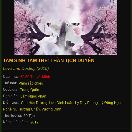
TAM SINH TAM THẾ: THẦN TỊCH DUYÊN
Love and Destiny (2019)
Cập nhật:
60/60 Thuyết Minh
Thể loại:
Phim sắp chiếu
Quốc gia:
Trung Quốc
Đạo diễn:
Lâm Ngọc Phân
Diễn viên:
Cao Húc Dương
,
Lưu Dĩnh Luân
,
Lý Duy Phong
,
Lý Đông Học
,
Nghê Ni
,
Trương Chấn
,
Vương Đinh
Thời lượng:
60 Tập
Năm phát hành:
2019