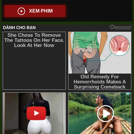
XEM PHIM