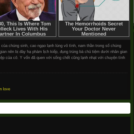
của chúng sinh, cao ngạo lạnh lùng vô tình, nam thần trong số chúng
gian nên bị đày hạ phàm lịch kiếp, đụng trúng bà chủ tiệm dưới nhân gian
ệp của cô. Y vốn đã quen với sống chết cũng lạnh nhạt với chuyện tình
n love