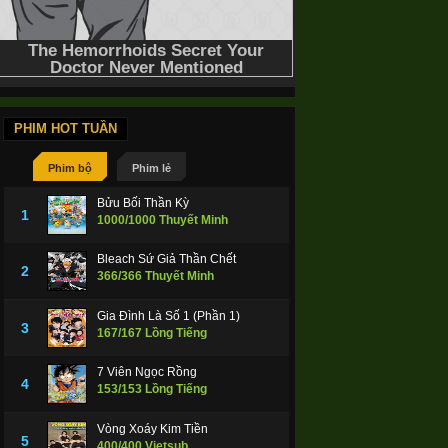
PHIM HOT TUẦN
Phim bộ
Phim lẻ
Bửu Bối Thần Kỳ
1
1000/1000 Thuyết Minh
Bleach Sứ Giả Thần Chết
2
366/366 Thuyết Minh
Gia Đình Là Số 1 (Phần 1)
3
167/167 Lồng Tiếng
7 Viên Ngọc Rồng
4
153/153 Lồng Tiếng
Vòng Xoáy Kim Tiền
5
400/400 Vietsub