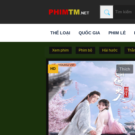
THỂ LOẠI
QUỐC GIA
PHIM LẺ
Xem phim
Phim bộ
Hài hước
Thần
HD