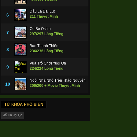
Đấu La Đại Lục
6
211 Thuyết Minh
Cô Bé Oshin
7
297/297 Lồng Tiếng
Bao Thanh Thiên
8
236/236 Lồng Tiếng
Vua Trò Chơi Yugi Oh
9
224/224 Lồng Tiếng
Ngôi Nhà Nhỏ Trên Thảo Nguyên
10
200/200 + Movie Thuyết Minh
TỪ KHÓA PHỔ BIẾN
đấu la đại lục