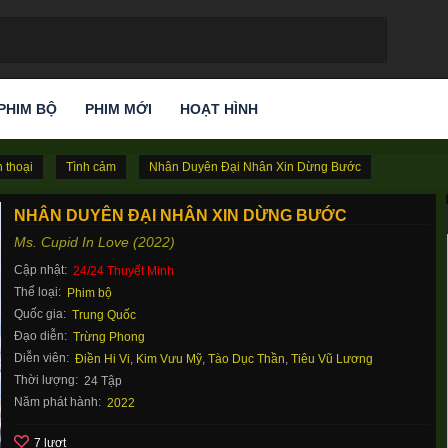
PHIM BỘ
PHIM MỚI
HOẠT HÌNH
 thoại
Tình cảm
Nhân Duyên Đại Nhân Xin Dừng Bước
NHÂN DUYÊN ĐẠI NHÂN XIN DỪNG BƯỚC
Ms. Cupid In Love (2022)
Cập nhật:
24/24 Thuyết Minh
Thể loại:
Phim bộ
Quốc gia:
Trung Quốc
Đạo diễn:
Trừng Phong
Diễn viên:
Điền Hi Vi
,
Kim Vưu Mỹ
,
Tào Dục Thần
,
Tiêu Vũ Lương
Thời lượng:
24 Tập
Năm phát hành:
2022
7 lượt