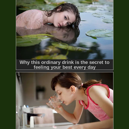
2021
04/04 Thuyết Minh
Những Hành Tinh Khác (Phần 1)
Alien Worlds (Season 1)
2020
12/12 Thuyết Minh
Toàn Chức Pháp Sư (Phần 5)