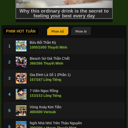
Quanzhi Fashi 5th Season
2021
PHIM HOT TUẦN
16/16 Thuyết Minh
Nguyên Long (Phần 2)
Yuan Long
Phim bộ
Phim lẻ
Bửu Bối Thần Kỳ
1
1000/1000 Thuyết Minh
Bleach Sứ Giả Thần Chết
2
(season 2)
2021
366/366 Thuyết Minh
Gia Đình Là Số 1 (Phần 1)
3
167/167 Lồng Tiếng
7 Viên Ngọc Rồng
24/42 Thuyết Minh
Vũ Canh Kỷ (Phần 4)
Chronicles of the
4
153/153 Lồng Tiếng
Vòng Xoáy Kim Tiền
5
400/400 Vietsub
Ngôi Nhà Nhỏ Trên Thảo Nguyên
God's Order Season 4
2021
6
200/200 + Movie Thuyết Minh