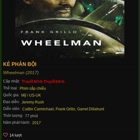
KẺ PHẢN BỘI
Wheelman (2017)
Cập nhật:
Thuyết Minh Thuyết Minh
Thể loại:
Phim sắp chiếu
Quốc gia:
Mỹ / US-UK
Đạo diễn:
Jeremy Rush
Diễn viên:
Caitlin Carmichael
,
Frank Grillo
,
Garret Dillahunt
Thời lượng:
77 phút
Năm phát hành:
2017
14 lượt