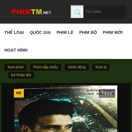
THỂ LOẠI
QUỐC GIA
PHIM LẺ
PHIM BỘ
PHIM MỚI
HOẠT HÌNH
Xem phim
Phim sắp chiếu
Hành động
Kinh dị
Kẻ Phản Bội
HD