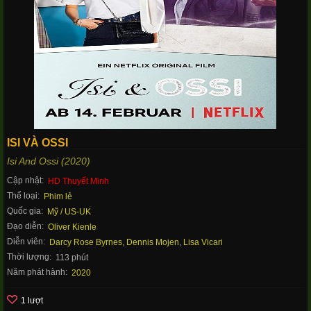
ISI VÀ OSSI
Isi And Ossi (2020)
Cập nhật:
HD Thuyết Minh
Thể loại:
Phim lẻ
Quốc gia:
Mỹ / US-UK
Đạo diễn:
Oliver Kienle
Diễn viên:
Darcy Rose Byrnes
,
Dennis Mojen
,
Lisa Vicari
Thời lượng:
113 phút
Năm phát hành:
2020
1 lượt