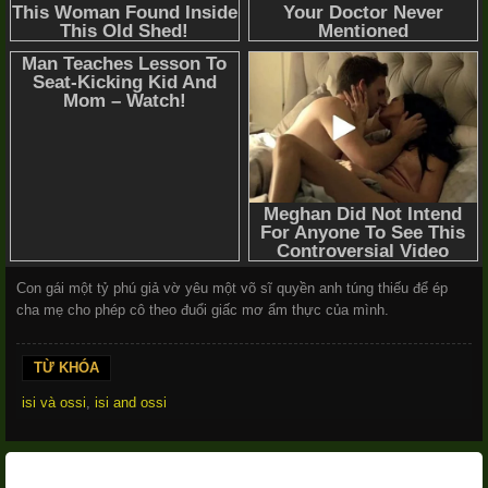
Con gái một tỷ phú giả vờ yêu một võ sĩ quyền anh túng thiếu để ép
cha mẹ cho phép cô theo đuổi giấc mơ ẩm thực của mình.
TỪ KHÓA
isi và ossi
,
isi and ossi