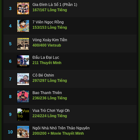
Gia Đình Là Số 1 (Phần 1)
3
167/167 Lồng Tiếng
7 Viên Ngọc Rồng
4
153/153 Lồng Tiếng
Vòng Xoáy Kim Tiền
5
400/400 Vietsub
Đấu La Đại Lục
6
211 Thuyết Minh
Cô Bé Oshin
7
297/297 Lồng Tiếng
Bao Thanh Thiên
8
236/236 Lồng Tiếng
Vua Trò Chơi Yugi Oh
9
224/224 Lồng Tiếng
Ngôi Nhà Nhỏ Trên Thảo Nguyên
10
200/200 + Movie Thuyết Minh