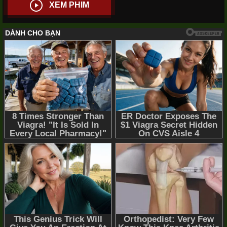
XEM PHIM