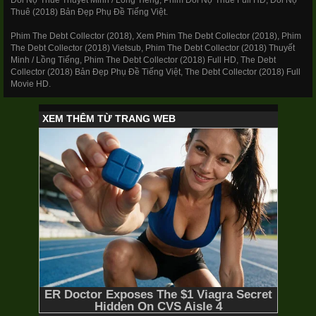
Thuê (2018) Bản Đẹp Phụ Đề Tiếng Việt.
Phim The Debt Collector (2018), Xem Phim The Debt Collector (2018), Phim
The Debt Collector (2018) Vietsub, Phim The Debt Collector (2018) Thuyết
Minh / Lồng Tiếng, Phim The Debt Collector (2018) Full HD, The Debt
Collector (2018) Bản Đẹp Phụ Đề Tiếng Việt, The Debt Collector (2018) Full
Movie HD.