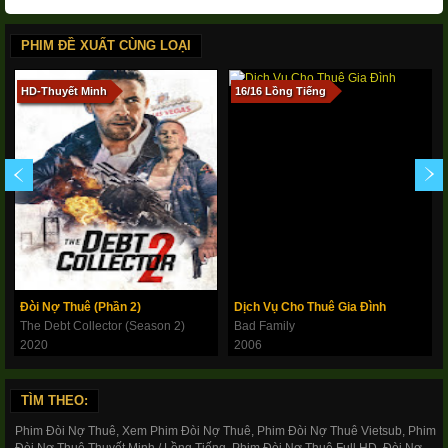
PHIM ĐỀ XUẤT CÙNG LOẠI
HD-Thuyết Minh
16/16 Lồng Tiếng
Đòi Nợ Thuê (Phần 2)
Dịch Vụ Cho Thuê Gia Đình
The Debt Collector (Season 2)
Bad Family
2020
2006
TÌM THEO:
Phim Đòi Nợ Thuê, Xem Phim Đòi Nợ Thuê, Phim Đòi Nợ Thuê Vietsub, Phim
Đòi Nợ Thuê Thuyết Minh / Lồng Tiếng, Phim Đòi Nợ Thuê Full HD, Đòi Nợ