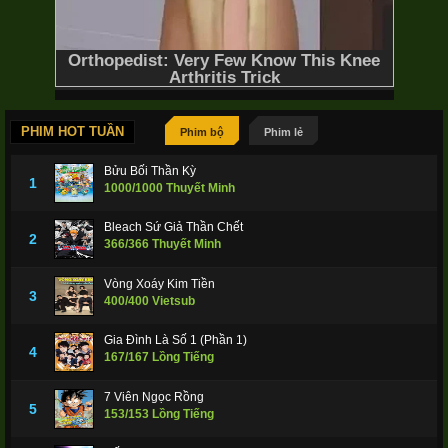
PHIM HOT TUẦN
Phim bộ
Phim lẻ
Bửu Bối Thần Kỳ
1
1000/1000 Thuyết Minh
Bleach Sứ Giả Thần Chết
2
366/366 Thuyết Minh
Vòng Xoáy Kim Tiền
3
400/400 Vietsub
Gia Đình Là Số 1 (Phần 1)
4
167/167 Lồng Tiếng
7 Viên Ngọc Rồng
5
153/153 Lồng Tiếng