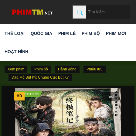
THỂ LOẠI
QUỐC GIA
PHIM LẺ
PHIM BỘ
PHIM MỚI
HOẠT HÌNH
Xem phim
Phim bộ
Hành động
Phiêu lưu
Đạo Mộ Bút Ký: Chung Cực Bút Ký
HD