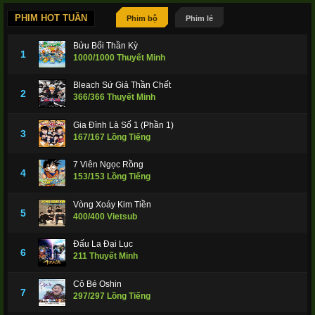
PHIM HOT TUẦN
Phim bộ
Phim lẻ
Bửu Bối Thần Kỳ
1
1000/1000 Thuyết Minh
Bleach Sứ Giả Thần Chết
2
366/366 Thuyết Minh
Gia Đình Là Số 1 (Phần 1)
3
167/167 Lồng Tiếng
7 Viên Ngọc Rồng
4
153/153 Lồng Tiếng
Vòng Xoáy Kim Tiền
5
400/400 Vietsub
Đấu La Đại Lục
6
211 Thuyết Minh
Cô Bé Oshin
7
297/297 Lồng Tiếng