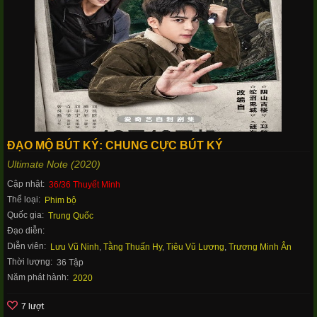
ĐẠO MỘ BÚT KÝ: CHUNG CỰC BÚT KÝ
Ultimate Note (2020)
Cập nhật:
36/36 Thuyết Minh
Thể loại:
Phim bộ
Quốc gia:
Trung Quốc
Đạo diễn:
Diễn viên:
Lưu Vũ Ninh
,
Tằng Thuấn Hy
,
Tiêu Vũ Lương
,
Trương Minh Ân
Thời lượng:
36 Tập
Năm phát hành:
2020
7 lượt