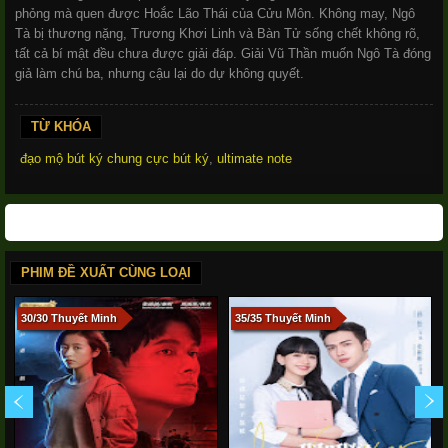
phỏng mà quen được Hoắc Lão Thái của Cửu Môn. Không may, Ngô
Tà bị thương nặng, Trương Khơi Linh và Bàn Tử sống chết không rõ,
tất cả bí mật đều chưa được giải đáp. Giải Vũ Thần muốn Ngô Tà đóng
giả làm chú ba, nhưng cậu lại do dự không quyết.
TỪ KHÓA
đạo mộ bút ký chung cực bút ký
,
ultimate note
PHIM ĐỀ XUẤT CÙNG LOẠI
30/30 Thuyết Minh
35/35 Thuyết Minh