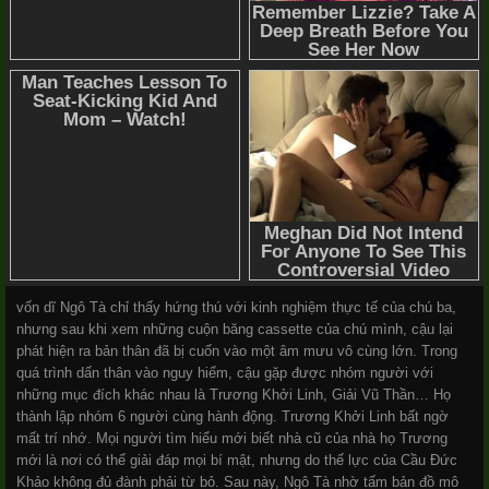
vốn dĩ Ngô Tà chỉ thấy hứng thú với kinh nghiệm thực tế của chú ba,
nhưng sau khi xem những cuộn băng cassette của chú mình, cậu lại
phát hiện ra bản thân đã bị cuốn vào một âm mưu vô cùng lớn. Trong
quá trình dấn thân vào nguy hiểm, cậu gặp được nhóm người với
những mục đích khác nhau là Trương Khởi Linh, Giải Vũ Thần… Họ
thành lập nhóm 6 người cùng hành động. Trương Khởi Linh bất ngờ
mất trí nhớ. Mọi người tìm hiểu mới biết nhà cũ của nhà họ Trương
mới là nơi có thể giải đáp mọi bí mật, nhưng do thế lực của Cầu Đức
Khảo không đủ đành phải từ bỏ. Sau này, Ngô Tà nhờ tấm bản đồ mô