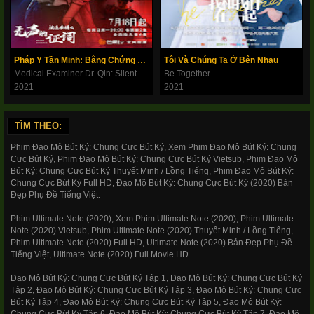
Pháp Y Tần Minh: Bằng Chứng Câm Lặng
Tôi Và Chúng Ta Ở Bên Nhau
Medical Examiner Dr. Qin: Silent Evidence
Be Together
2021
2021
TÌM THEO:
Phim Đạo Mộ Bút Ký: Chung Cực Bút Ký, Xem Phim Đạo Mộ Bút Ký: Chung
Cực Bút Ký, Phim Đạo Mộ Bút Ký: Chung Cực Bút Ký Vietsub, Phim Đạo Mộ
Bút Ký: Chung Cực Bút Ký Thuyết Minh / Lồng Tiếng, Phim Đạo Mộ Bút Ký:
Chung Cực Bút Ký Full HD, Đạo Mộ Bút Ký: Chung Cực Bút Ký (2020) Bản
Đẹp Phụ Đề Tiếng Việt.
Phim Ultimate Note (2020), Xem Phim Ultimate Note (2020), Phim Ultimate
Note (2020) Vietsub, Phim Ultimate Note (2020) Thuyết Minh / Lồng Tiếng,
Phim Ultimate Note (2020) Full HD, Ultimate Note (2020) Bản Đẹp Phụ Đề
Tiếng Việt, Ultimate Note (2020) Full Movie HD.
Đạo Mộ Bút Ký: Chung Cực Bút Ký Tập 1, Đạo Mộ Bút Ký: Chung Cực Bút Ký
Tập 2, Đạo Mộ Bút Ký: Chung Cực Bút Ký Tập 3, Đạo Mộ Bút Ký: Chung Cực
Bút Ký Tập 4, Đạo Mộ Bút Ký: Chung Cực Bút Ký Tập 5, Đạo Mộ Bút Ký:
Chung Cực Bút Ký Tập 6, Đạo Mộ Bút Ký: Chung Cực Bút Ký Tập 7, Đạo Mộ