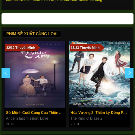
PHIM ĐỀ XUẤT CÙNG LOẠI
32/32 Thuyết Minh
33/33 Thuyết Minh
Sứ Mệnh Cuối Cùng Của Thiên Thần: Tình Yêu
Hỏa Vương 2: Thiên Lý Đồng Phong
Angel's last mission: Love
The King of Blaze 2
2019
2018