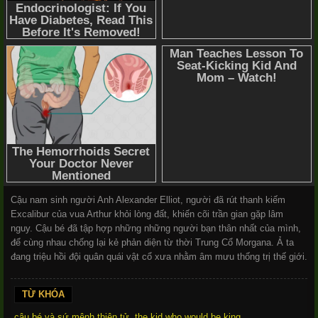
Cậu nam sinh người Anh Alexander Elliot, người đã rút thanh kiếm
Excalibur của vua Arthur khỏi lòng đất, khiến cõi trần gian gặp lâm
nguy. Cậu bé đã tập hợp những những người bạn thân nhất của mình,
để cùng nhau chống lại kẻ phản diện từ thời Trung Cổ Morgana. Ả ta
đang triệu hồi đội quân quái vật cổ xưa nhằm âm mưu thống trị thế giới.
TỪ KHÓA
cậu bé và sứ mệnh thiên tử
,
the kid who would be king