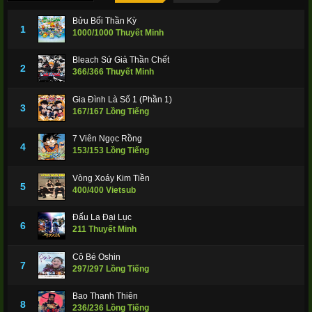
Bửu Bối Thần Kỳ
1
1000/1000 Thuyết Minh
Bleach Sứ Giả Thần Chết
2
366/366 Thuyết Minh
Gia Đình Là Số 1 (Phần 1)
3
167/167 Lồng Tiếng
7 Viên Ngọc Rồng
4
153/153 Lồng Tiếng
Vòng Xoáy Kim Tiền
5
400/400 Vietsub
Đấu La Đại Lục
6
211 Thuyết Minh
Cô Bé Oshin
7
297/297 Lồng Tiếng
Bao Thanh Thiên
8
236/236 Lồng Tiếng