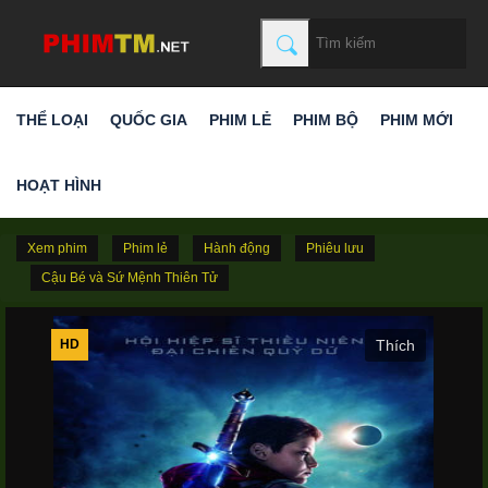
THỂ LOẠI
QUỐC GIA
PHIM LẺ
PHIM BỘ
PHIM MỚI
HOẠT HÌNH
Xem phim
Phim lẻ
Hành động
Phiêu lưu
Cậu Bé và Sứ Mệnh Thiên Tử
HD