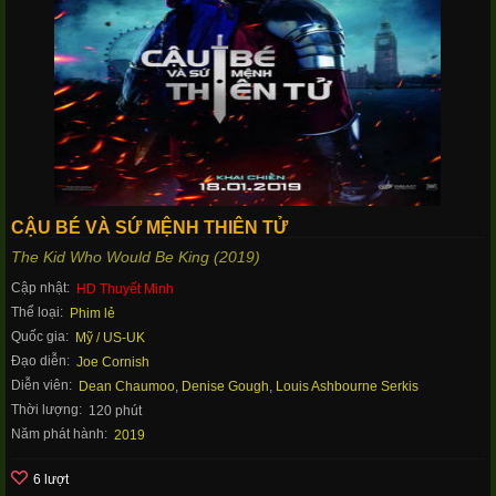
CẬU BÉ VÀ SỨ MỆNH THIÊN TỬ
The Kid Who Would Be King (2019)
Cập nhật:
HD Thuyết Minh
Thể loại:
Phim lẻ
Quốc gia:
Mỹ / US-UK
Đạo diễn:
Joe Cornish
Diễn viên:
Dean Chaumoo
,
Denise Gough
,
Louis Ashbourne Serkis
Thời lượng:
120 phút
Năm phát hành:
2019
6 lượt