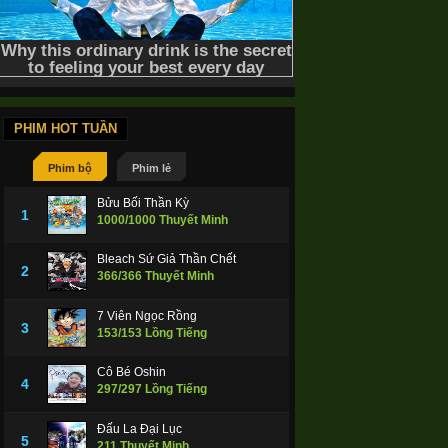
PHIM HOT TUẦN
Phim bộ
Phim lẻ
Bửu Bối Thần Kỳ
1
1000/1000 Thuyết Minh
Bleach Sứ Giả Thần Chết
2
366/366 Thuyết Minh
7 Viên Ngọc Rồng
3
153/153 Lồng Tiếng
Cô Bé Oshin
4
297/297 Lồng Tiếng
Đấu La Đại Lục
5
211 Thuyết Minh