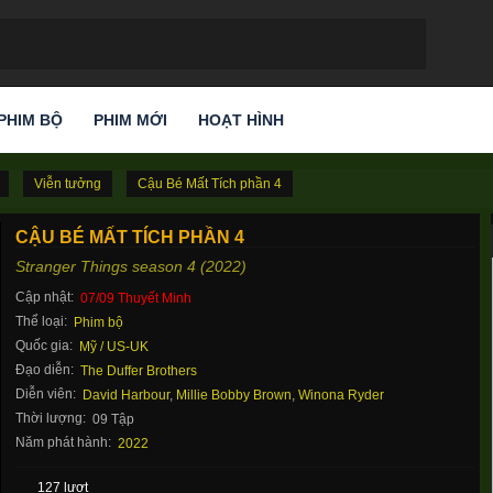
PHIM BỘ
PHIM MỚI
HOẠT HÌNH
Viễn tưởng
Cậu Bé Mất Tích phần 4
CẬU BÉ MẤT TÍCH PHẦN 4
Stranger Things season 4 (2022)
Cập nhật:
07/09 Thuyết Minh
Thể loại:
Phim bộ
Quốc gia:
Mỹ / US-UK
Đạo diễn:
The Duffer Brothers
Diễn viên:
David Harbour
,
Millie Bobby Brown
,
Winona Ryder
Thời lượng:
09 Tập
Năm phát hành:
2022
127 lượt