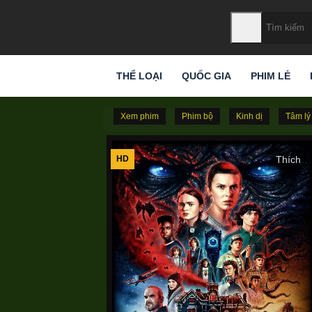
THỂ LOẠI
QUỐC GIA
PHIM LẺ
Xem phim
Phim bộ
Kinh dị
Tâm lý
HD