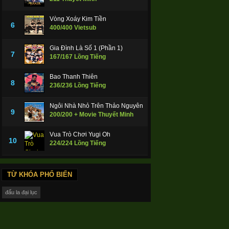
Vòng Xoáy Kim Tiền
6
400/400 Vietsub
Gia Đình Là Số 1 (Phần 1)
7
167/167 Lồng Tiếng
Bao Thanh Thiên
8
236/236 Lồng Tiếng
Ngôi Nhà Nhỏ Trên Thảo Nguyên
9
200/200 + Movie Thuyết Minh
Vua Trò Chơi Yugi Oh
10
224/224 Lồng Tiếng
TỪ KHÓA PHỔ BIẾN
đấu la đại lục