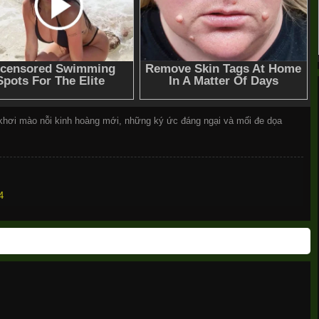
, khơi mào nỗi kinh hoàng mới, những ký ức đáng ngại và mối đe dọa
4