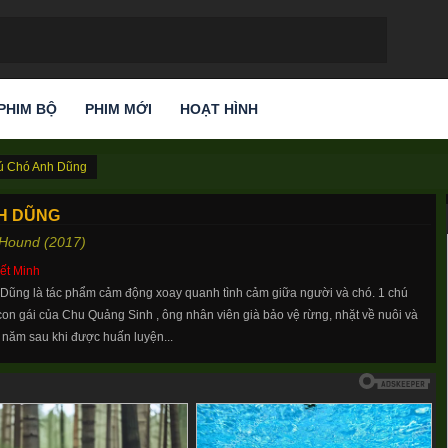
PHIM BỘ
PHIM MỚI
HOẠT HÌNH
ú Chó Anh Dũng
H DŨNG
Hound (2017)
ết Minh
ũng là tác phẩm cảm động xoay quanh tình cảm giữa người và chó. 1 chú
con gái của Chu Quảng Sinh , ông nhân viên già bảo vệ rừng, nhặt về nuôi và
 năm sau khi được huấn luyện...