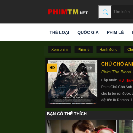
THỂ LOẠI
QUỐC GIA
PHIM LẺ
Xem phim
Phim lẻ
Hành động
Ch
CHÚ CHÓ AN
HD
Phim The Blood 
Cập nhật:
HD Thuy
Phim Chú Chó Anh D
chó bị bỏ rơi được 
đặt tên là Rambo. 1