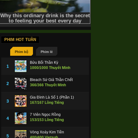
PHIM HOT TUẦN
Phim bộ
Phim lẻ
Bửu Bối Thần Kỳ
1
1000/1000 Thuyết Minh
Bleach Sứ Giả Thần Chết
2
366/366 Thuyết Minh
Gia Đình Là Số 1 (Phần 1)
3
167/167 Lồng Tiếng
7 Viên Ngọc Rồng
4
153/153 Lồng Tiếng
Vòng Xoáy Kim Tiền
5
400/400 Vietsub