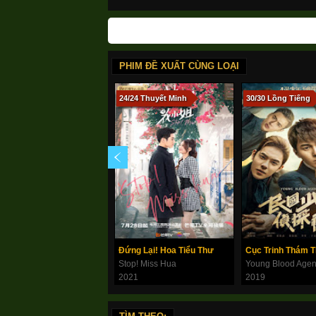
PHIM ĐỀ XUẤT CÙNG LOẠI
24/24 Thuyết Minh
30/30 Lồng Tiếng
Đứng Lại! Hoa Tiểu Thư
Stop! Miss Hua
Young Blood Age
2021
2019