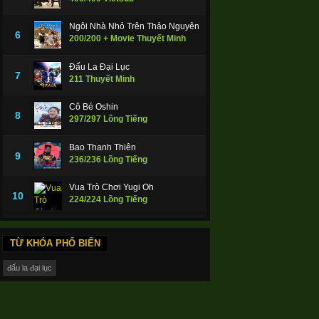
Ngôi Nhà Nhỏ Trên Thảo Nguyên
6
200/200 + Movie Thuyết Minh
Đấu La Đại Lục
7
211 Thuyết Minh
Cô Bé Oshin
8
297/297 Lồng Tiếng
Bao Thanh Thiên
9
236/236 Lồng Tiếng
Vua Trò Chơi Yugi Oh
10
224/224 Lồng Tiếng
TỪ KHÓA PHỔ BIẾN
đấu la đại lục