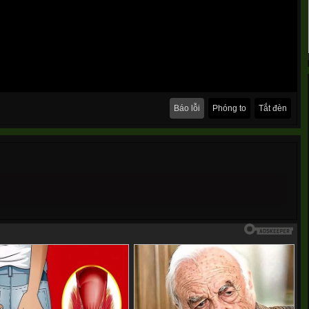
Báo lỗi
Phóng to
Tắt đèn