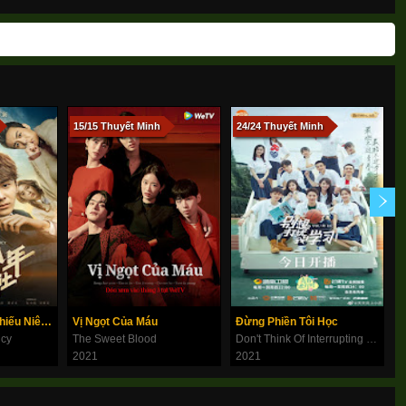
15/15 Thuyết Minh
24/24 Thuyết Minh
1
Cục Trinh Thám Thiếu Niên Dân Quốc
Vị Ngọt Của Máu
Đừng Phiền Tôi Học
ncy
The Sweet Blood
Don't Think Of Interrupting My Studies
S
2021
2021
2