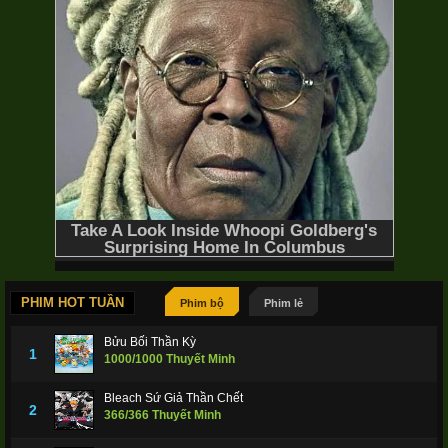
PHIM HOT TUẦN
Phim bộ
Phim lẻ
Bửu Bối Thần Kỳ
1
1000/1000 Thuyết Minh
Bleach Sứ Giả Thần Chết
2
366/366 Thuyết Minh