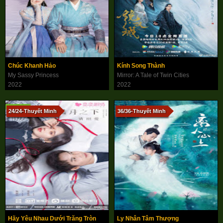
Chúc Khanh Hảo
Kính Song Thành
My Sassy Princess
Mirror: A Tale of Twin Cities
2022
2022
24/24-Thuyết Minh
36/36-Thuyết Minh
Hãy Yêu Nhau Dưới Trăng Tròn
Ly Nhân Tâm Thượng