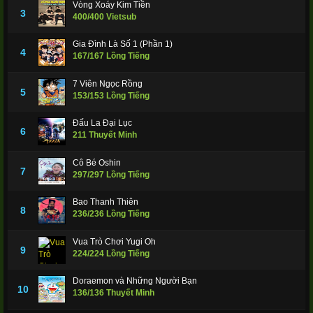
Vòng Xoáy Kim Tiền
3
400/400 Vietsub
Gia Đình Là Số 1 (Phần 1)
4
167/167 Lồng Tiếng
7 Viên Ngọc Rồng
5
153/153 Lồng Tiếng
Đấu La Đại Lục
6
211 Thuyết Minh
Cô Bé Oshin
7
297/297 Lồng Tiếng
Bao Thanh Thiên
8
236/236 Lồng Tiếng
Vua Trò Chơi Yugi Oh
9
224/224 Lồng Tiếng
Doraemon và Những Người Bạn
10
136/136 Thuyết Minh