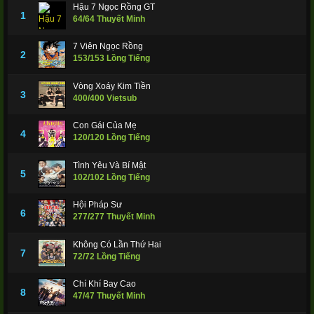
Hậu 7 Ngọc Rồng GT
1
64/64 Thuyết Minh
7 Viên Ngọc Rồng
2
153/153 Lồng Tiếng
Vòng Xoáy Kim Tiền
3
400/400 Vietsub
Con Gái Của Mẹ
4
120/120 Lồng Tiếng
Tình Yêu Và Bí Mật
5
102/102 Lồng Tiếng
Hội Pháp Sư
6
277/277 Thuyết Minh
Không Có Lần Thứ Hai
7
72/72 Lồng Tiếng
Chí Khí Bay Cao
8
47/47 Thuyết Minh