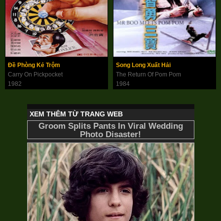
Đề Phòng Kẻ Trộm
Song Long Xuất Hải
Carry On Pickpocket
The Return Of Pom Pom
1982
1984