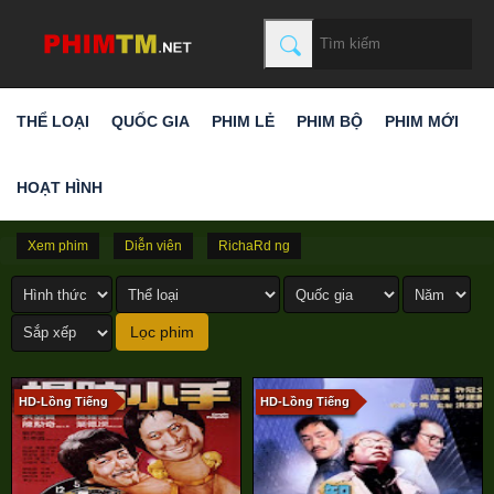
THỂ LOẠI
QUỐC GIA
PHIM LẺ
PHIM BỘ
PHIM MỚI
HOẠT HÌNH
Xem phim
Diễn viên
RichaRd ng
HD-Lồng Tiếng
HD-Lồng Tiếng