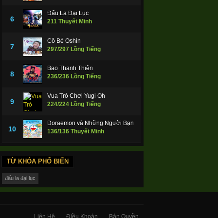
Đấu La Đại Lục
6
211 Thuyết Minh
Cô Bé Oshin
7
297/297 Lồng Tiếng
Bao Thanh Thiên
8
236/236 Lồng Tiếng
Vua Trò Chơi Yugi Oh
9
224/224 Lồng Tiếng
Doraemon và Những Người Bạn
10
136/136 Thuyết Minh
TỪ KHÓA PHỔ BIẾN
đấu la đại lục
Liên Hệ
Điều Khoản
Bản Quyền