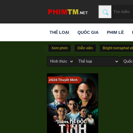
THỂ LOẠI
QUỐC GIA
PHIM LẺ
Xem phim
Diễn viên
Bright norraphat v
24/24-Thuyết Minh