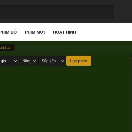
PHIM BỘ
PHIM MỚI
HOẠT HÌNH
ilaiphan