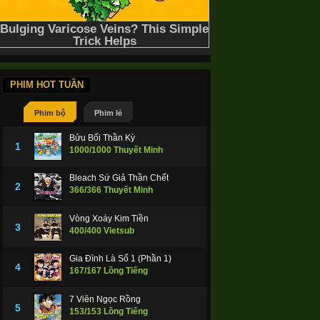
PHIM HOT TUẦN
Phim bộ
Phim lẻ
Bửu Bối Thần Kỳ
1
1000/1000 Thuyết Minh
Bleach Sứ Giả Thần Chết
2
366/366 Thuyết Minh
Vòng Xoáy Kim Tiền
3
400/400 Vietsub
Gia Đình Là Số 1 (Phần 1)
4
167/167 Lồng Tiếng
7 Viên Ngọc Rồng
5
153/153 Lồng Tiếng