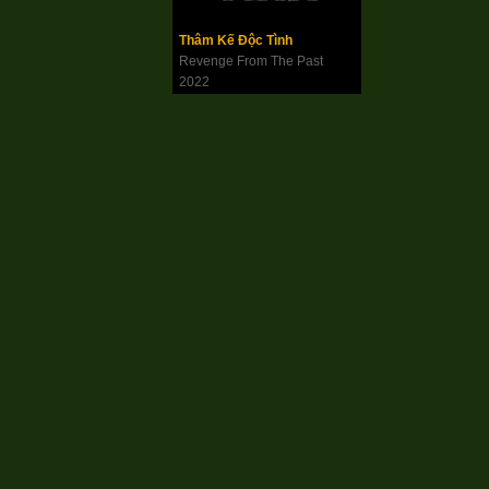
Thâm Kế Độc Tình
Revenge From The Past
2022